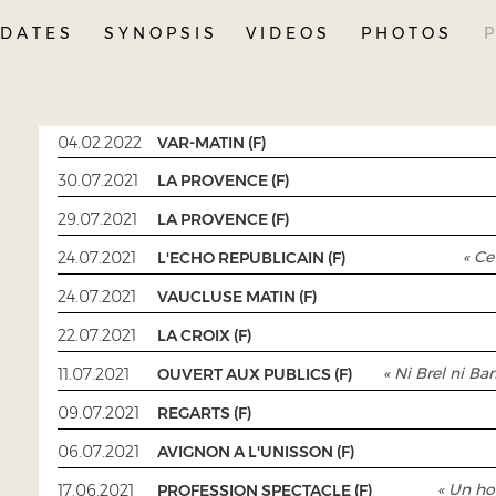
D A T E S
S Y N O P S I S
V I D E O S
P H O T O S
P
04.02.2022
VAR-MATIN (F)
30.07.2021
LA PROVENCE (F)
29.07.2021
LA PROVENCE (F)
« Ce
24.07.2021
L'ECHO REPUBLICAIN (F)
24.07.2021
VAUCLUSE MATIN (F)
22.07.2021
LA CROIX (F)
« Ni Brel ni B
11.07.2021
OUVERT AUX PUBLICS (F)
09.07.2021
REGARTS (F)
06.07.2021
AVIGNON A L'UNISSON (F)
« Un ho
17.06.2021
PROFESSION SPECTACLE (F)