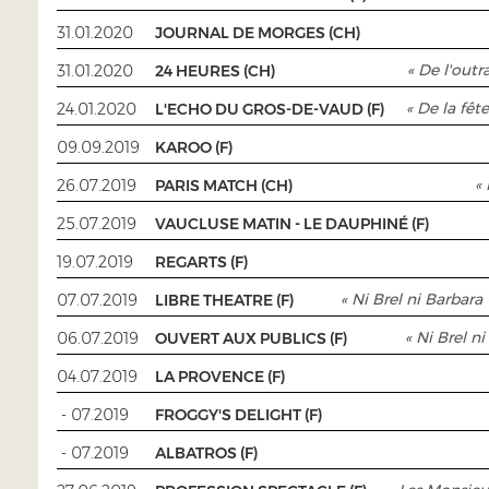
31.01.2020
JOURNAL DE MORGES (CH)
« De l'outr
31.01.2020
24 HEURES (CH)
« De la fêt
24.01.2020
L'ECHO DU GROS-DE-VAUD (F)
09.09.2019
KAROO (F)
«
26.07.2019
PARIS MATCH (CH)
25.07.2019
VAUCLUSE MATIN - LE DAUPHINÉ (F)
19.07.2019
REGARTS (F)
« Ni Brel ni Barbar
07.07.2019
LIBRE THEATRE (F)
« Ni Brel n
06.07.2019
OUVERT AUX PUBLICS (F)
04.07.2019
LA PROVENCE (F)
- 07.2019
FROGGY'S DELIGHT (F)
- 07.2019
ALBATROS (F)