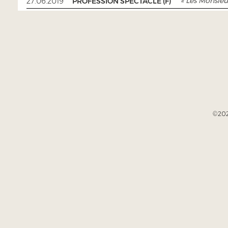
« Les Monsieu
27.06.2019
PROFESSION SPECTACLE (F)
©202